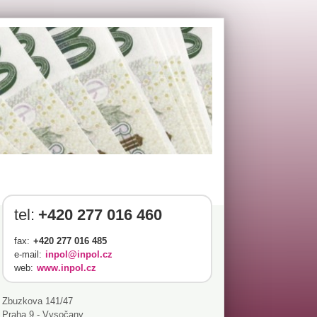
tel:
+420 277 016 460
fax:
+420 277 016 485
e-mail:
inpol@inpol.cz
web:
www.inpol.cz
Zbuzkova 141/47
Praha 9 - Vysočany