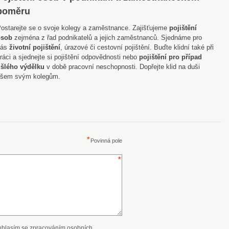
poměru
ostarejte se o svoje kolegy a zaměstnance. Zajišťujeme
pojištění
osob
zejména z řad podnikatelů a jejich zaměstnanců. Sjednáme pro
vás
životní pojištění
, úrazové či cestovní pojištění. Buďte klidní také při
ráci a sjednejte si pojištění odpovědnosti nebo
pojištění pro případ
šlého výdělku
v době pracovní neschopnosti. Dopřejte klid na duši
šem svým kolegům.
Povinná pole
uhlasím se zpracováním osobních