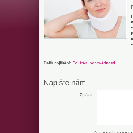
P
p
u
v
Další pojištění:
Pojištění odpovědnosti
Napište nám
Zpráva:
Vyplněním formuláře so