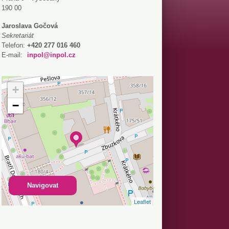
190 00
Jaroslava Gočová
Sekretariát
Telefon:
+420 277 016 460
E-mail:
inpol@inpol.cz
+
−
Navigovat
Leaflet