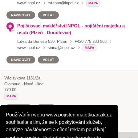
www.inpol.cz
tstepan@inpol.cz
MAPA
NAVIGOVAT
VOLAT
Pojišťovací makléřství INPOL - pojištění majetku a
osob (Plzeň - Doudlevce)
Edvarda Beneše 530, Plzeň
+420 775 283 568
www.inpol.cz
sirina@inpol.cz
MAPA
NAVIGOVAT
VOLAT
Václavkova 1181/2a
Olomouc - Nová Ulice
779 00
MAPA
NAVIGOVAT
VOLAT
Používáním webu www.pojistenimajetkuarizik.cz
souhlasíte s tím, že se k poskytování služeb,
ULOŽIT KONTAKT
analýze návštěvnosti a cílení reklam používají
soubory cookie.
Podrobnosti naleznete zde