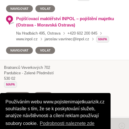
NAVIGOVAT
VOLAT
Pojišťovací makléřství INPOL – pojištění majetku
(Ostrava - Moravská Ostrava)
Na Hradbách 495, Ostrava
+420 602 200 845
www.inpol.cz
jaroslav.vavrinec@inpol.cz
MAPA
NAVIGOVAT
VOLAT
Bratranců Veverkových 702
Pardubice - Zelené Předměstí
530 02
MAPA
NAVIGOVAT
VOLAT
Používáním webu www.pojistenimajetkuarizik.cz
souhlasíte s tím, že se k poskytování služeb,
ULOŽIT KONTAKT
analýze návštěvnosti a cílení reklam používají
soubory cookie.
Podrobnosti naleznete zde
Napište nám