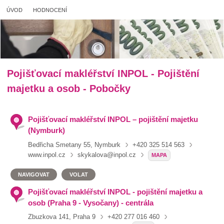
ÚVOD
HODNOCENÍ
Pojišťovací makléřství INPOL - Pojištění
majetku a osob - Pobočky
Pojišťovací makléřství INPOL – pojištění majetku
(Nymburk)
Bedřicha Smetany 55, Nymburk
+420 325 514 563
www.inpol.cz
skykalova@inpol.cz
MAPA
NAVIGOVAT
VOLAT
Pojišťovací makléřství INPOL - pojištění majetku a
osob (Praha 9 - Vysočany) - centrála
Zbuzkova 141, Praha 9
+420 277 016 460