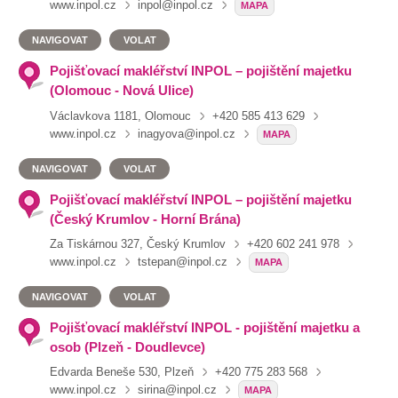
www.inpol.cz
inpol@inpol.cz
MAPA
NAVIGOVAT
VOLAT
Pojišťovací makléřství INPOL – pojištění majetku
(Olomouc - Nová Ulice)
Václavkova 1181, Olomouc
+420 585 413 629
www.inpol.cz
inagyova@inpol.cz
MAPA
NAVIGOVAT
VOLAT
Pojišťovací makléřství INPOL – pojištění majetku
(Český Krumlov - Horní Brána)
Za Tiskárnou 327, Český Krumlov
+420 602 241 978
www.inpol.cz
tstepan@inpol.cz
MAPA
NAVIGOVAT
VOLAT
Pojišťovací makléřství INPOL - pojištění majetku a
osob (Plzeň - Doudlevce)
Edvarda Beneše 530, Plzeň
+420 775 283 568
www.inpol.cz
sirina@inpol.cz
MAPA