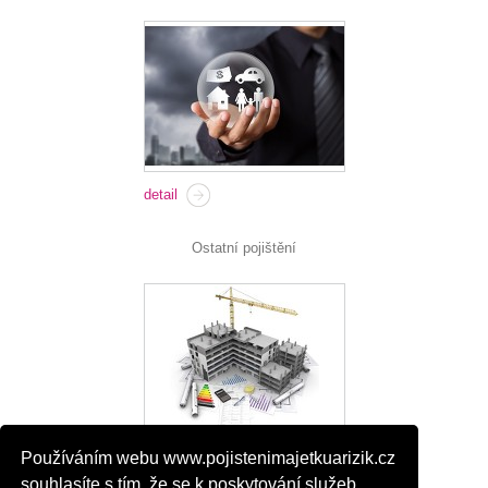
detail
Ostatní pojištění
Používáním webu www.pojistenimajetkuarizik.cz
detail
souhlasíte s tím, že se k poskytování služeb,